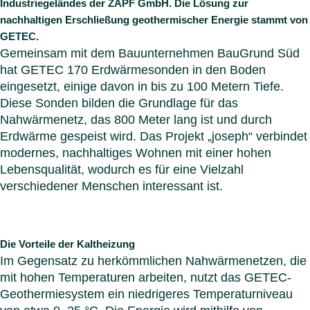
Industriegeländes der ZAPF GmbH. Die Lösung zur
Italien
nachhaltigen Erschließung geothermischer Energie stammt von
Polen
GETEC.
Schwe
Gemeinsam mit dem Bauunternehmen BauGrund Süd
Menü s
hat GETEC 170 Erdwärmesonden in den Boden
eingesetzt, einige davon in bis zu 100 Metern Tiefe.
Diese Sonden bilden die Grundlage für das
Nahwärmenetz, das 800 Meter lang ist und durch
Erdwärme gespeist wird. Das Projekt „joseph“ verbindet
modernes, nachhaltiges Wohnen mit einer hohen
Lebensqualität, wodurch es für eine Vielzahl
verschiedener Menschen interessant ist.
Die Vorteile der Kaltheizung
Im Gegensatz zu herkömmlichen Nahwärmenetzen, die
mit hohen Temperaturen arbeiten, nutzt das GETEC-
Geothermiesystem ein niedrigeres Temperaturniveau