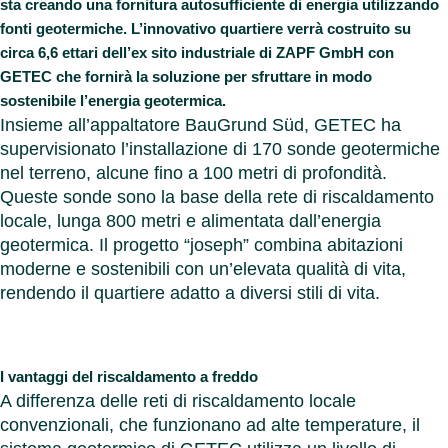
sta creando una fornitura autosufficiente di energia utilizzando
cartar
Benel
Contat
fonti geotermiche. L’innovativo quartiere verrà costruito su
Germ
Chiudi
Chiudi
circa 6,6 ettari dell’ex sito industriale di ZAPF GmbH con
Italia
GETEC che fornirà la soluzione per sfruttare in modo
Polon
sostenibile l’energia geotermica.
Svizz
Insieme all’appaltatore BauGrund Süd, GETEC ha
Chiudi
supervisionato l’installazione di 170 sonde geotermiche
nel terreno, alcune fino a 100 metri di profondità.
Queste sonde sono la base della rete di riscaldamento
locale, lunga 800 metri e alimentata dall’energia
geotermica. Il progetto “joseph” combina abitazioni
moderne e sostenibili con un’elevata qualità di vita,
rendendo il quartiere adatto a diversi stili di vita.
I vantaggi del riscaldamento a freddo
A differenza delle reti di riscaldamento locale
convenzionali, che funzionano ad alte temperature, il