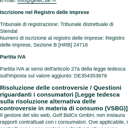
E-mail:
info@getec.de
cartar
Benel
Contat
Germ
Chiudi
Chiudi
Iscrizione nel Registro delle Imprese
Italia
Polon
Tribunale di registrazione: Tribunale distrettuale di
Svizz
Stendal
Chiudi
Numero di iscrizione al registro delle imprese: Registro
delle imprese, Sezione B [HRB] 24718
Partita IVA
Partita IVA ai sensi dell'articolo 27a della legge tedesca
sull'imposta sul valore aggiunto: DE354353878
Risoluzione delle controversie / Questioni
riguardanti i consumatori [Legge tedesca
sulla risoluzione alternativa delle
controversie in materia di consumo (VSBG)]
Il gestore del sito web, Golf BidCo GmbH, non instaura
rapporti contrattuali con i consumatori. Ove applicabile, i