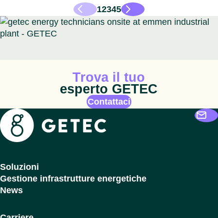
1
2
3
4
5
Icona animata
Trova il tuo
esperto GETEC
Contattaci
Getec
Soluzioni
Gestione infrastrutture energetiche
News
Carriere