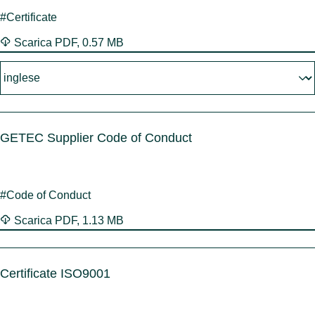
cartar
Benel
Contat
#Certificate
Germ
Chiudi
Chiudi
Italia
Scarica
PDF
,
0.57 MB
Polon
Svizz
Chiudi
GETEC Supplier Code of Conduct
#Code of Conduct
Scarica
PDF
,
1.13 MB
Certificate ISO9001