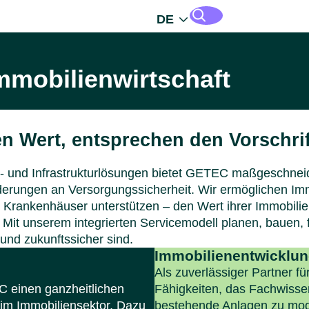
DE
mmobilien­wirtschaft
en Wert, entsprechen den Vorschr
ie- und Infrastruktur­lösungen bietet GETEC maßgeschne
derungen an Versorgungssicherheit. Wir ermöglichen Imm
e Krankenhäuser unterstützen – den Wert ihrer Immobilien
 Mit unserem integrierten Servicemodell planen, bauen, f
 und zukunftssicher sind.
Immobilienentwicklun
Als zuverlässiger Partner f
 einen ganzheitlichen
Fähigkeiten, das Fachwissen
 im Immobiliensektor. Dazu
bestehende Anlagen zu mod