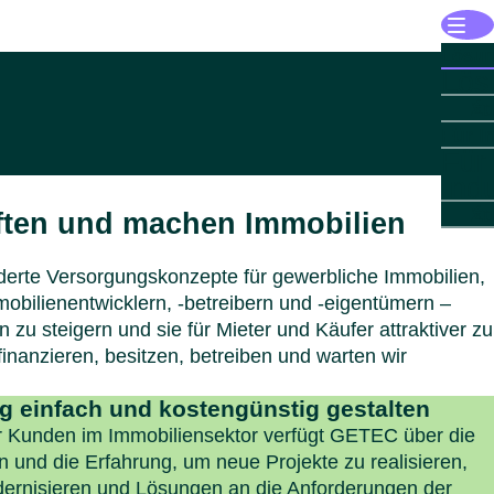
Öffne
Lösu
Lös
Mana
Zu
Energ
Öffne
Für I
Infras
Für
Öffne
Für I
Öffne
Indust
Indu
Für
Ind
Öffne
Für d
Einbli
Imm
öffen
Zu
Zu
Öffne
Über
iften und machen Immobilien
Übe
Autom
Sekto
GET
Zu
Für
GE
Chemi
Gewer
PARK
Menü s
iderte Versorgungskonzepte für gewerbliche Immobilien,
öffe
Scien
Wohni
GET
Zu
obilienentwicklern, -betreibern und -eigentümern –
Sek
Reche
Reche
PARK
Führ
 zu steigern und sie für Mieter und Käufer attraktiver zu
Leben
Gesun
GET
Öffne
Länd
Zu
inanzieren, besitzen, betreiben und warten wir
Län
Milchi
Komm
PARK
Nachh
Menü s
Gesun
Gesun
Karrie
Zu
Menü s
g einfach und kostengünstig gestalten
Papie
Öster
Down
Menü s
ür Kunden im Immobiliensektor verfügt GETEC über die
Benel
Konta
Menü s
 und die Erfahrung, um neue Projekte zu realisieren,
Deuts
Menü s
ernisieren und Lösungen an die Anforderungen der