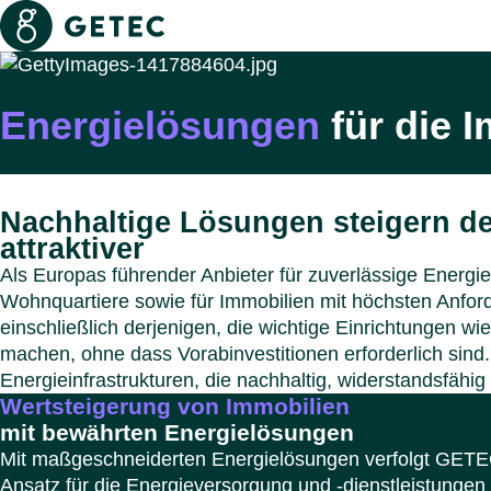
Getec
Seiten und Dateien durchsuchen
Energielösungen
für die I
Nachhaltige Lösungen steigern d
attraktiver
Als Europas führender Anbieter für zuverlässige Energ
Wohnquartiere sowie für Immobilien mit höchsten Anfor
einschließlich derjenigen, die wichtige Einrichtungen wi
machen, ohne dass Vorabinvestitionen erforderlich sind.
Energieinfrastrukturen, die nachhaltig, widerstandsfähig
Wertsteigerung von Immobilien
mit bewährten Energielösungen
Mit maßgeschneiderten Energielösungen verfolgt GETEC
Ansatz für die Energieversorgung und -dienstleistungen