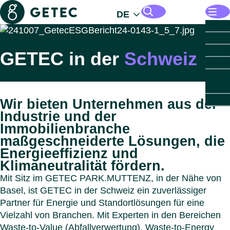
Getec
DE
Öffne
Lösu
Lös
Mana
Seiten und Dateien durchsuchen
Zu
Energ
GETEC in der
Schweiz
Öffne
Für I
Infras
Für
Öffne
Für I
Öffne
Indust
Indu
Für
Ind
Öffne
Für d
Einbli
Imm
öffen
Zu
Zu
Öffne
Über
Wir bieten Unternehmen aus der
Übe
Autom
Sekto
GET
Zu
Industrie und der
Für
GE
Chemi
Gewer
PARK
Menü s
Immobilienbranche
öffe
Scien
Wohni
GET
Zu
maßgeschneiderte Lösungen, die
Sek
Reche
Reche
PARK
Führ
Energieeffizienz und
Leben
Gesun
GET
Öffne
Länd
Zu
Klimaneutralität fördern.
Län
Milchi
Komm
PARK
Nachh
Menü s
Mit Sitz im GETEC PARK.MUTTENZ, in der Nähe von
Gesun
Gesun
Karrie
Zu
Menü s
Basel, ist GETEC in der Schweiz ein zuverlässiger
Papie
Öster
Down
Menü s
Partner für Energie und Standortlösungen für eine
Benel
Konta
Menü s
Vielzahl von Branchen. Mit Experten in den Bereichen
Deuts
Menü s
Waste-to-Value (Abfallverwertung), Waste-to-Energy