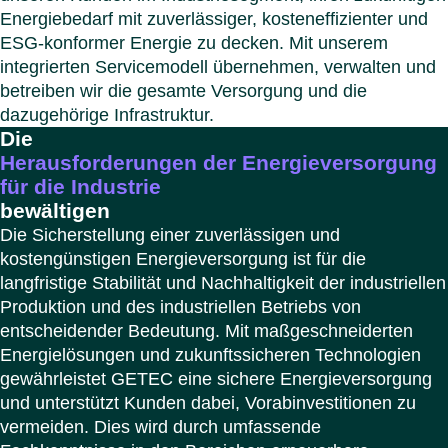
Italien
Energiebedarf mit zuverlässiger, kosteneffizienter und
Polen
ESG-konformer Energie zu decken. Mit unserem
Schwe
integrierten Servicemodell übernehmen, verwalten und
Menü s
betreiben wir die gesamte Versorgung und die
dazugehörige Infrastruktur.
Die
Herausforderungen der Energieversorgung
für die Industrie
bewältigen
Die Sicherstellung einer zuverlässigen und
kostengünstigen Energieversorgung ist für die
langfristige Stabilität und Nachhaltigkeit der industriellen
Produktion und des industriellen Betriebs von
entscheidender Bedeutung. Mit maßgeschneiderten
Energielösungen und zukunftssicheren Technologien
gewährleistet GETEC eine sichere Energieversorgung
und unterstützt Kunden dabei, Vorabinvestitionen zu
vermeiden. Dies wird durch umfassende