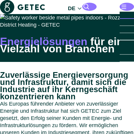
Getec
DE
Öffne
Lösu
Lös
Mana
Seiten und Dateien durchsuchen
Zu
Energ
Öffne
Für I
Infras
Energielösungen
für eine
Für
Öffne
Für I
Öffne
Indust
Vielzahl von Branchen
Indu
Für
Ind
Öffne
Für d
Einbli
Imm
öffen
Zu
Zu
Öffne
Über
Übe
Autom
Sekto
GET
Zu
Für
GE
Chemi
Gewer
PARK
Menü s
Zuverlässige Energieversorgung
öffe
Scien
Wohni
GET
Zu
und Infrastruktur, damit sich die
Sek
Reche
Reche
PARK
Führ
Industrie auf ihr Kerngeschäft
Leben
Gesun
GET
Öffne
Länd
Zu
konzentrieren kann
Län
Milchi
Komm
PARK
Nachh
Menü s
Als Europas führender Anbieter von zuverlässiger
Gesun
Gesun
Karrie
Zu
Menü s
Energie und Infrastruktur hat sich GETEC zum Ziel
Papie
Öster
Down
Menü s
gesetzt, den Erfolg seiner Kunden mit Energie- und
Benel
Konta
Menü s
Infrastrukturlösungen zu fördern. Wir ermöglichen
Deuts
Menü s
unseren Kunden im Industriesegment, ihren zukünftigen