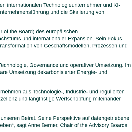
Italien
den internationalen Technologieunternehmer und KI-
Polen
nternehmensführung und die Skalierung von
Schwe
Menü s
ir of the Board) des europäischen
chstums und internationaler Expansion. Sein Fokus
er Transformation von Geschäftsmodellen, Prozessen und
on Technologie, Governance und operativer Umsetzung. Im
bare Umsetzung dekarbonisierter Energie- und
nehmen aus Technologie-, Industrie- und regulierten
Exzellenz und langfristige Wertschöpfung miteinander
unseren Beirat. Seine Perspektive auf datengetriebene
ben“, sagt Anne Berner, Chair of the Advisory Boards