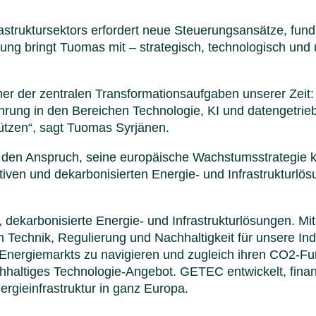
struktursektors erfordert neue Steuerungsansätze, fundi
ng bringt Tuomas mit – strategisch, technologisch und 
r der zentralen Transformationsaufgaben unserer Zeit:
fahrung in den Bereichen Technologie, KI und datengetri
tzen“, sagt Tuomas Syrjänen.
C den Anspruch, seine europäische Wachstumsstrategie k
ktiven und dekarbonisierten Energie- und Infrastrukturlö
, dekarbonisierte Energie- und Infrastrukturlösungen. M
n Technik, Regulierung und Nachhaltigkeit für unsere In
Energiemarkts zu navigieren und zugleich ihren CO2-Fuß
haltiges Technologie-Angebot. GETEC entwickelt, finanzi
rgieinfrastruktur in ganz Europa.