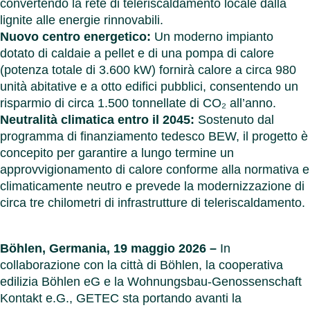
convertendo la rete di teleriscaldamento locale dalla
cartar
Benel
Contat
lignite alle energie rinnovabili.
Germ
Chiudi
Chiudi
Nuovo centro energetico:
Un moderno impianto
Italia
dotato di caldaie a pellet e di una pompa di calore
Polon
(potenza totale di 3.600 kW) fornirà calore a circa 980
Svizz
unità abitative e a otto edifici pubblici, consentendo un
Chiudi
risparmio di circa 1.500 tonnellate di CO₂ all’anno.
Neutralità climatica entro il 2045:
Sostenuto dal
programma di finanziamento tedesco BEW, il progetto è
concepito per garantire a lungo termine un
approvvigionamento di calore conforme alla normativa e
climaticamente neutro e prevede la modernizzazione di
circa tre chilometri di infrastrutture di teleriscaldamento.
Böhlen, Germania, 19 maggio 2026 –
In
collaborazione con la città di Böhlen, la cooperativa
edilizia Böhlen eG e la Wohnungsbau-Genossenschaft
Kontakt e.G., GETEC sta portando avanti la