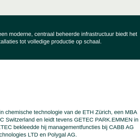
Polen
Zwits
Sluit 
 moderne, centraal beheerde infrastructuur biedt het
llaties tot volledige productie op schaal.
hD in chemische technologie van de ETH Zürich, een MBA
ETEC Switzerland en leidt tevens GETEC PARK.EMMEN in
GETEC bekleedde hij managementfuncties bij CABB AG
chnologies LTD en Polygal AG.