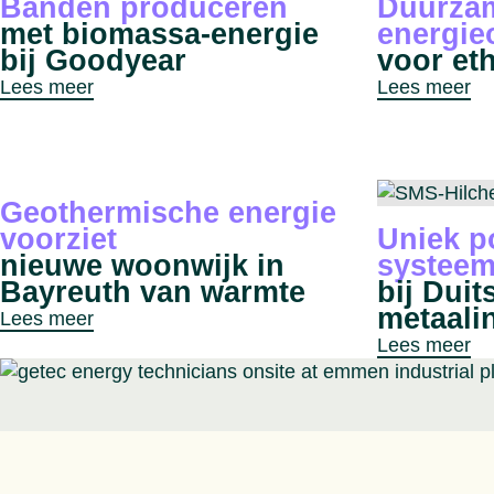
Banden produceren
Duurza
met biomassa-energie
energie
bij Goodyear
voor eth
Lees meer
Lees meer
Geothermische energie
voorziet
Uniek p
nieuwe woonwijk in
systee
Bayreuth van warmte
bij Duit
metaali
Lees meer
Lees meer