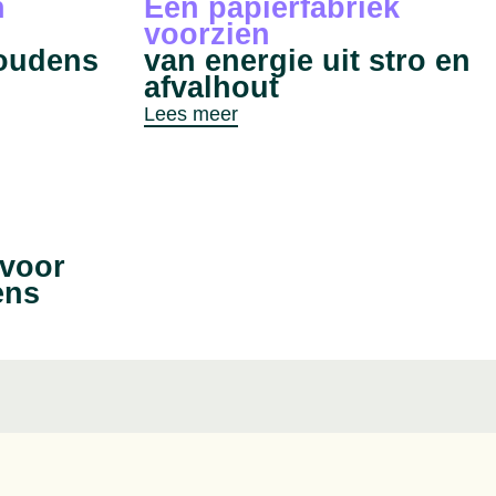
n
Een papierfabriek
voorzien
oudens
van energie uit stro en
afvalhout
Lees meer
 voor
ens