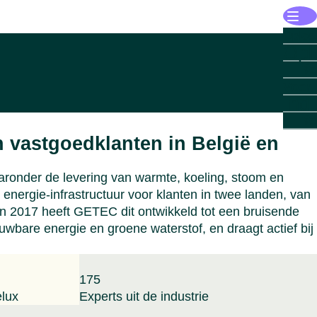
Opent
Oplos
Opl
Manag
Te
Infras
Open
Voor 
Opent
Indust
Voo
Indu
Open
Voor 
Inzich
ind
vastg
Te
Opent
Over 
Voo
Ove
Open
Voor 
GETE
Te
n vastgoedklanten in België en
vas
GE
Autom
Secto
GETE
Voo
Chemi
GETE
Te
Te
Sluit 
ronder de levering van warmte, koeling, stoom en
pub
Scien
Comme
Leide
Sluit 
rgie-infrastructuur voor klanten in twee landen, van
Sec
Datac
Wonin
Open
Land
 in 2017 heeft GETEC dit ontwikkeld tot een bruisende
Lan
Voedi
Datac
Duur
Te
bare energie en groene waterstof, en draagt actief bij
Gezon
Gezon
Geme
Carri
Te
Papie
Gezon
Ooste
Down
Sluit 
Bene
Conta
Sluit 
Sluit 
175
Duits
Sluit 
elux
Experts uit de industrie
Italië