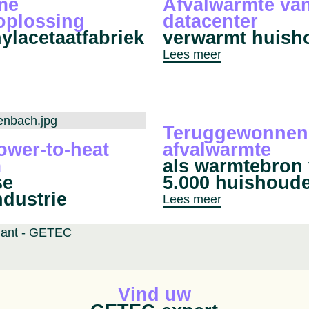
me
Afvalwarmte va
oplossing
datacenter
ylacetaat­fabriek
verwarmt huish
Lees meer
Teruggewonnen
ower-to-heat
afvalwarmte
m
als warmtebron
se
5.000 huishoud
ndustrie
Lees meer
Geanimeerd pictogram
Vind uw