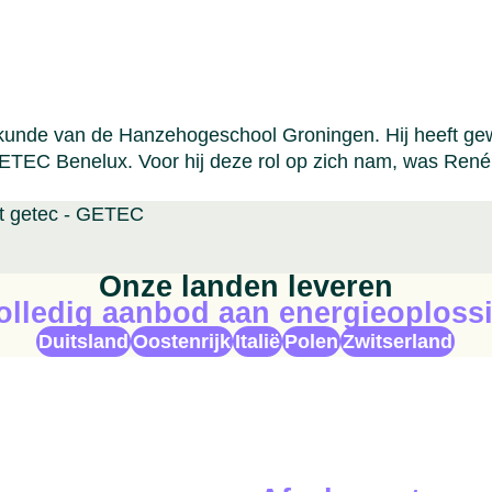
kunde van de Hanzehogeschool Groningen. Hij heeft gew
 GETEC Benelux. Voor hij deze rol op zich nam, was René 
Onze landen leveren
olledig aanbod aan energieoploss
Duitsland
Oostenrijk
Italië
Polen
Zwitserland