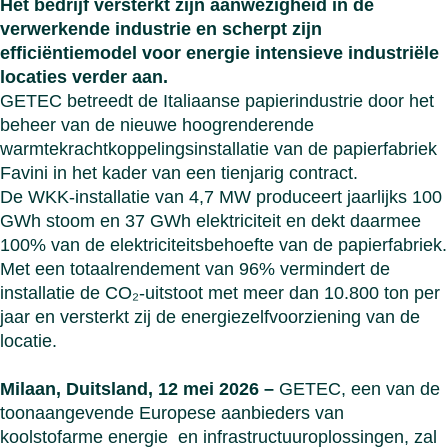
Het bedrijf versterkt zijn aanwezigheid in de
Polen
verwerkende industrie en scherpt zijn
Zwits
efficiëntiemodel voor energie intensieve industriële
Sluit 
locaties verder aan.
GETEC betreedt de Italiaanse papierindustrie door het
beheer van de nieuwe hoogrenderende
warmtekrachtkoppelingsinstallatie van de papierfabriek
Favini in het kader van een tienjarig contract.
De WKK-installatie van 4,7 MW produceert jaarlijks 100
GWh stoom en 37 GWh elektriciteit en dekt daarmee
100% van de elektriciteitsbehoefte van de papierfabriek.
Met een totaalrendement van 96% vermindert de
installatie de CO₂-uitstoot met meer dan 10.800 ton per
jaar en versterkt zij de energiezelfvoorziening van de
locatie.
Milaan, Duitsland, 12 mei 2026 –
GETEC, een van de
toonaangevende Europese aanbieders van
koolstofarme energie en infrastructuuroplossingen, zal