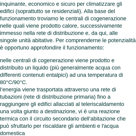
cartar
Benel
Contat
inquinante, economico e sicuro per climatizzare gli
Germ
Chiudi
Chiudi
edifici (soprattutto se residenziali). Alla base del
Italia
funzionamento troviamo le centrali di cogenerazione
Polon
nelle quali viene prodotto calore, successivamente
Svizz
immesso nella rete di distribuzione e, da qui, alle
Chiudi
singole unità abitative. Per comprenderne le potenzialità
è opportuno approfondire il funzionamento:
nelle centrali di cogenerazione viene prodotto e
distribuito un liquido (più generalmente acqua con
differenti contenuti entalpici) ad una temperatura di
80°C/90°C.
l’energia viene trasportata attraverso una rete di
tubazioni (rete di distribuzione primaria) fino a
raggiungere gli edifici allacciati al teleriscaldamento
una volta giunto a destinazione, vi è una reazione
termica con il circuito secondario dell’abitazione che
può sfruttarlo per riscaldare gli ambienti e l'acqua
domestica