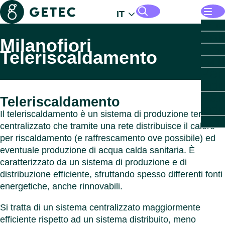
Getec
IT
Apri i
Soluzi
Sol
Gesti
Milanofiori
Cerca pagine e file
In
infras
Teleriscaldamento
Apri 
Per l
energ
Per 
Apri 
Per il
Apri i
Parch
indu
immob
industr
Per 
Par
Apri 
Per il
In
News
Teleriscaldamento
sett
indu
Autom
pubbl
Apri i
Chi s
Il teleriscaldamento è un sistema di produzione termica
imm
Per 
Indust
In
GETE
Chiudi
centralizzato che tramite una rete distribuisce il calore
sett
Chi
chimi
GET
In
per riscaldamento (e raffrescamento ove possibile) ed
pub
– 
farma
Immob
PARK
eventuale produzione di acqua calda sanitaria. È
Data 
comme
GET
In
In
caratterizzato da un sistema di produzione e di
Indust
Immob
Comu
PARK
Leade
distribuzione efficiente, sfruttando spesso differenti fonti
bever
reside
Setto
GET
Apri 
Paesi
energetiche, anche rinnovabili.
Pae
Setto
Data 
sanita
PARK
Sosten
sanita
Settor
Carri
In
Chiudi
Chiudi
Si tratta di un sistema centralizzato maggiormente
Indust
Austri
Down
Chiudi
efficiente rispetto ad un sistema distribuito, meno