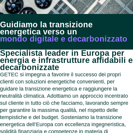
cartar
Benel
Contat
Germ
Chiudi
Chiudi
Italia
Guidiamo la transizione
Polon
energetica verso un
Svizz
mondo digitale e decarbonizzato
Chiudi
Specialista leader in Europa per
energia e infrastrutture affidabili e
decarbonizzate
GETEC si impegna a favorire il successo dei propri
clienti con soluzioni energetiche convenienti, per
guidare la transizione energetica e raggiungere la
neutralità climatica. Adottiamo un approccio incentrato
sul cliente in tutto ciò che facciamo, lavorando sempre
per garantire la massima qualità, nel rispetto delle
tempistiche e del budget. Sosteniamo la transizione
energetica dell’Europa con eccellenza ingegneristica,
solidità finanziaria e competenze in materia di