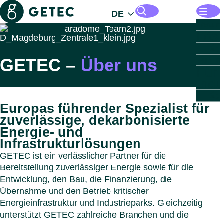
Getec
DE
Öffne
Lösu
Lös
Mana
Seiten und Dateien durchsuchen
Zu
Energ
GETEC –
Über uns
Öffne
Für I
Infras
Für
Öffne
Für I
Öffne
Indust
Indu
Für
Ind
Öffne
Für d
Einbli
Imm
öffen
Zu
Zu
Öffne
Über
Übe
Europas führender Spezialist für
Autom
Sekto
GET
Zu
Für
GE
zuverlässige, dekarbonisierte
Chemi
Gewer
PARK
Menü s
öffe
Energie‑ und
Scien
Wohni
GET
Zu
Sek
Infrastrukturlösungen
Reche
Reche
PARK
Führ
Leben
Gesun
GET
Öffne
Länd
Zu
GETEC ist ein verlässlicher Partner für die
Län
Milchi
Komm
PARK
Nachh
Menü s
Bereitstellung zuverlässiger Energie sowie für die
Gesun
Gesun
Karrie
Zu
Menü s
Entwicklung, den Bau, die Finanzierung, die
Papie
Öster
Down
Menü s
Übernahme und den Betrieb kritischer
Benel
Konta
Menü s
Energieinfrastruktur und Industrieparks. Gleichzeitig
Deuts
Menü s
unterstützt GETEC zahlreiche Branchen und die